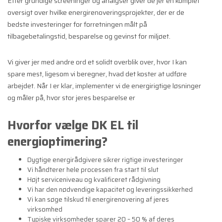
Efter grundige screeninger og analyser giver de jer en komplet
oversigt over hvilke energirenoveringsprojekter, der er de
bedste investeringer for forretningen målt på
tilbagebetalingstid, besparelse og gevinst for miljøet.
Vi giver jer med andre ord et solidt overblik over, hvor I kan
spare mest, ligesom vi beregner, hvad det koster at udføre
arbejdet. Når I er klar, implementer vi de energirigtige løsninger
og måler på, hvor stor jeres besparelse er
Hvorfor vælge DK EL til
energioptimering?
Dygtige energirådgivere sikrer rigtige investeringer
Vi håndterer hele processen fra start til slut
Højt serviceniveau og kvalificeret rådgivning
Vi har den nødvendige kapacitet og leveringssikkerhed
Vi kan søge tilskud til energirenovering af jeres
virksomhed
Typiske virksomheder sparer 20 – 50 % af deres