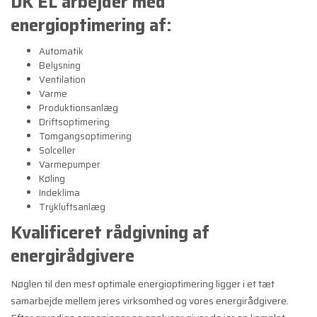
DK EL arbejder med
energioptimering af:
Automatik
Belysning
Ventilation
Varme
Produktionsanlæg
Driftsoptimering
Tomgangsoptimering
Solceller
Varmepumper
Køling
Indeklima
Trykluftsanlæg
Kvalificeret rådgivning af
energirådgivere
Nøglen til den mest optimale energioptimering ligger i et tæt
samarbejde mellem jeres virksomhed og vores energirådgivere.