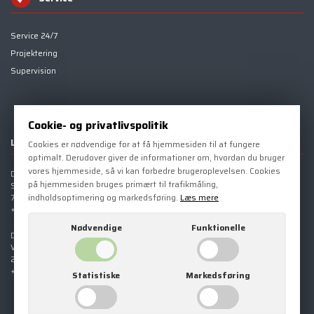
Service 24/7
Projektering
Supervision
Cookie- og privatlivspolitik
Landsdækkende
Cookies er nødvendige for at få hjemmesiden til at fungere
optimalt. Derudover giver de informationer om, hvordan du bruger
vores hjemmeside, så vi kan forbedre brugeroplevelsen. Cookies
DK EL Vejle
DK EL Randers
på hjemmesiden bruges primært til trafikmåling,
Stiftsvej 16
Alsvej 21
indholdsoptimering og markedsføring.
Læs mere
7120 Vejle Ø
8940 Randers SV
+45 91 89 91 89
+45 91 89 91 89
Nødvendige
Funktionelle
DK EL Karlslunde
Vævergangen 32
2690 Karlslunde
+45 91 89 91 89
Statistiske
Markedsføring